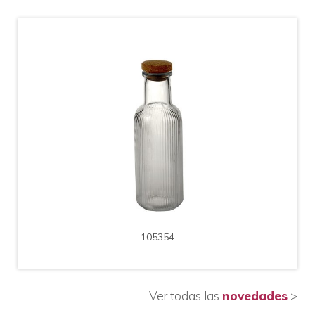
AMPLIAR
DETALLE
Cod. 105354
105354
Botella de Vidrio con Tapa de Corcho / Med.:
8,5*8,5*28cm - 1000ml.
Ver todas las
novedades
>