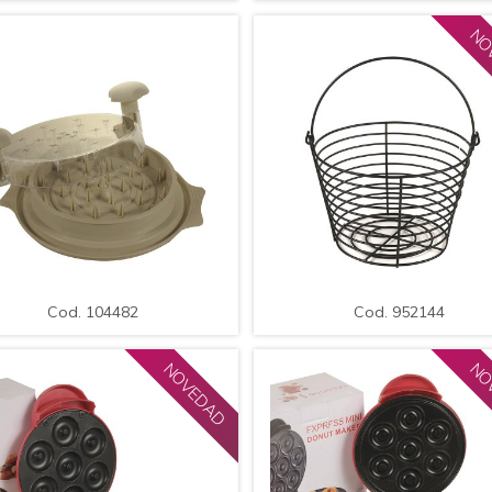
NO
MPLIAR
DETALLE
AMPLIAR
DETAL
Cod. 104482
Cod. 952144
smenuzador Manual de Carnes
Frutera / Centro de Mesa de Met
Med.: 19*13cm.
Cod. 104482
Cod. 952144
NOVEDAD
NO