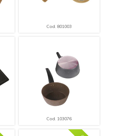
Cod. 801003
a /
Bandejas para Servir de Madera,
Set x 24pcs, Diseño Surtido / Med.:
Cod. 801003
18x12cm.
LE
AMPLIAR
DETALLE
Cod. 103076
ra,
.Cacerola Acero con Mango.
lor
Medida: 18cm
Cod. 103076
m.