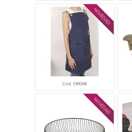
NOVEDAD
AMPLIAR
DETALLE
A
Cod. 199184
Delantal de Cocina de Polyester,
De
Colores Surtidos / Med.: 74*65cm.
Cod. 199184
NOVEDAD