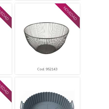
VEDAD
NOVEDAD
LE
AMPLIAR
DETALLE
Cod. 952143
al /
Frutera / Centro de Mesa de Metal /
Med.: 25*13cm.
Cod. 952143
VEDAD