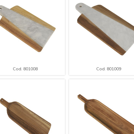
MPLIAR
DETALLE
AMPLIAR
DETAL
Cod. 801008
Cod. 801009
ndeja para Servir de Madera /
Bandeja para Servir de Mader
Med.: 28x14x1cm.
Med.: 35x17x1cm.
Cod. 801008
Cod. 801009
MPLIAR
DETALLE
AMPLIAR
DETAL