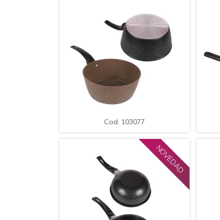
AMPLIAR
DETALLE
A
Cod. 103077
.Cacerola Acero con Mango.
Medida: 22cm
Ant
Cod. 103077
NOVEDAD