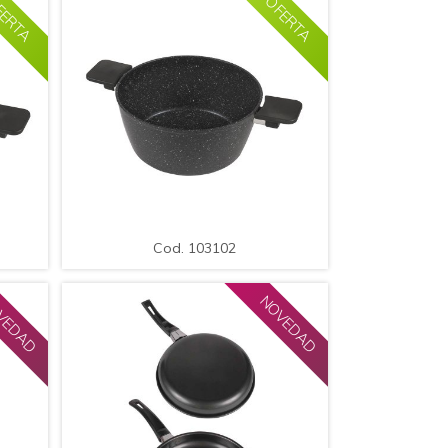
ERTA
OFERTA
LE
AMPLIAR
DETALLE
Cod. 103102
.Olla Acero con Manija y
cm /
Antiadherente / Med.: 24,5*11cm /
Cod. 103102
Cap.: 4,2L.
VEDAD
NOVEDAD