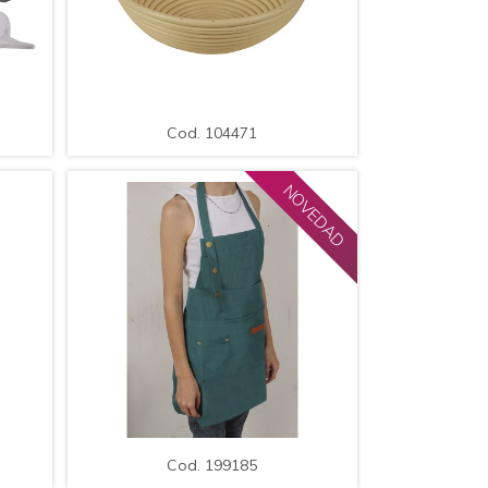
LE
AMPLIAR
DETALLE
Cod. 104471
bre
Canasto de PVC Blanco / Med.:
25*9cm.
Cod. 104471
NOVEDAD
LE
AMPLIAR
DETALLE
Cod. 199185
ra
Delantal de Cocina de Polyester,
Colores Surtidos / Med.: 72*65cm.
Cod. 199185