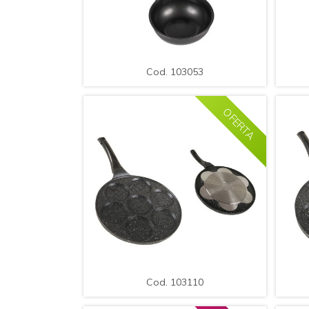
AMPLIAR
DETALLE
A
Cod. 103053
.Sarten Acero con Antiadherente /
.Sa
Med.: 14x6cm.
Cod. 103053
OFERTA
AMPLIAR
DETALLE
A
Cod. 103110
.Sarten Acero con Antiadherente /
.Sa
Med.: 46x26x1,5cm.
Cod. 103110