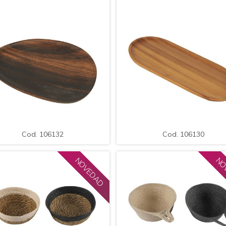
MPLIAR
DETALLE
AMPLIAR
DETAL
Cod. 106132
Cod. 106130
Bandeja para Servir / Med.:
Bandeja para Servir, Ovalada / 
26x20cm.
30x14cm.
Cod. 106132
Cod. 106130
NOVEDAD
NO