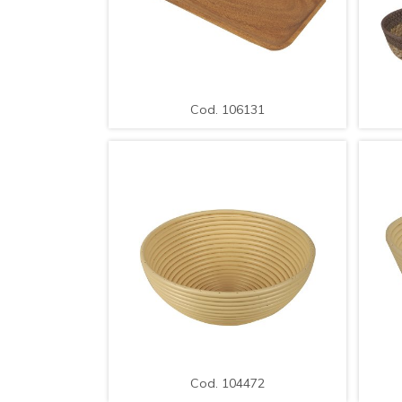
AMPLIAR
DETALLE
A
Cod. 106131
Bandeja para Servir, Rectangular /
Ba
Med.: 25x16x2cm.
Cod. 106131
AMPLIAR
DETALLE
A
Cod. 104472
Canasto de PVC Blanco / Med.:
C
27*10cm.
Cod. 104472