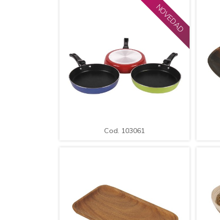
NOVEDAD
AMPLIAR
DETALLE
A
Cod. 103061
.Sarten Aluminio con Antiadherente.
Medida: 16x3cm
Cod. 103061