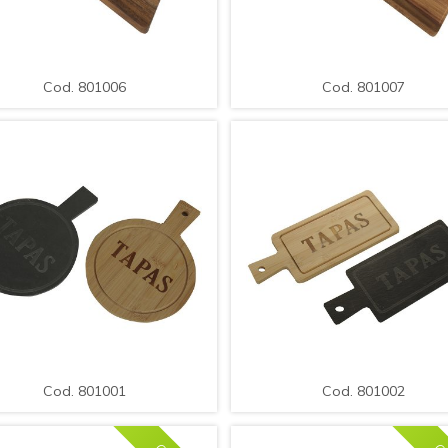
Cod. 801006
Cod. 801007
ndeja para Servir de Madera /
Bandeja para Servir de Mader
Med.: 42x12x2cm.
Med.: 60x15x2cm.
Cod. 801006
Cod. 801007
MPLIAR
DETALLE
AMPLIAR
DETAL
Cod. 801001
Cod. 801002
ndejas para Servir de Madera,
Bandejas para Servir de Made
t x 24pcs, Diseño Tapas, Color
Set x 24pcs, Diseño Tapas, Co
Cod. 801001
Cod. 801002
lanco-Negro / Med.: 19x14cm.
Blanco-Negro / Med.: 22x9c