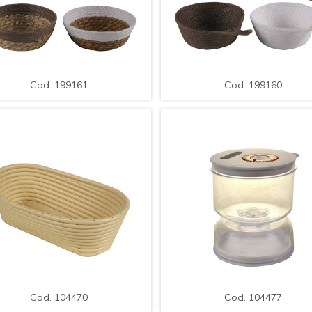
MPLIAR
DETALLE
AMPLIAR
DETAL
Cod. 199161
Cod. 199160
nneton / Organizador Mimbre /
Banneton / Organizador Mim
Med.: 18x6cm.
26x18x6cm
Cod. 199161
Cod. 199160
MPLIAR
DETALLE
AMPLIAR
DETAL
Cod. 104470
Cod. 104477
anasto de PVC Blanco / Med.:
Conservadora de Plastico pa
28*15*8cm.
Pickles
Cod. 104470
Cod. 104477