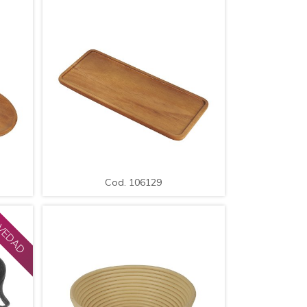
LE
AMPLIAR
DETALLE
Cod. 106129
Med.:
Bandeja para Servir, Rectangular /
Med.: 25x12x1cm.
Cod. 106129
VEDAD