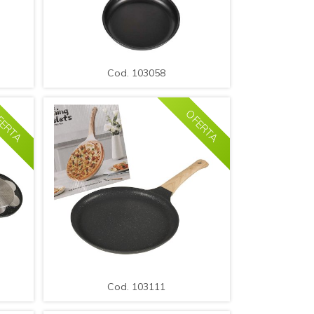
LE
AMPLIAR
DETALLE
Cod. 103058
nte.
.Sarten Acero con Antiadherente.
Medida: 18x3cm
Cod. 103058
ERTA
OFERTA
LE
AMPLIAR
DETALLE
Cod. 103111
te /
.Sarten Acero con Antiadherente
con Mango de Madera / Med.: 24cm.
Cod. 103111