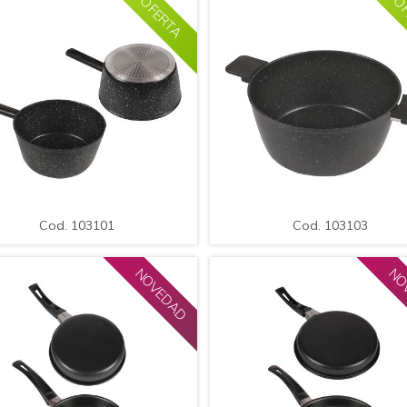
OFERTA
OF
MPLIAR
DETALLE
AMPLIAR
DETAL
Cod. 103101
Cod. 103103
.Olla Acero con Mango y
.Olla Acero con Mango y
iadherente / Med.: 22,5*11cm /
Antiadherente / Med.: 28,5*13
Cod. 103101
Cod. 103103
Cap.: 3,4L.
Cap.: 6,4L.
NOVEDAD
NO