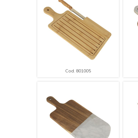
AMPLIAR
DETALLE
A
Cod. 801005
Bandeja de Madera con Cuchillo /
Ba
Med.: 40x20x1cm.
Cod. 801005
AMPLIAR
DETALLE
A