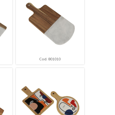
LE
AMPLIAR
DETALLE
Cod. 801010
a /
Bandeja para Servir de Madera /
Med.: 33x15x1cm.
Cod. 801010
LE
AMPLIAR
DETALLE