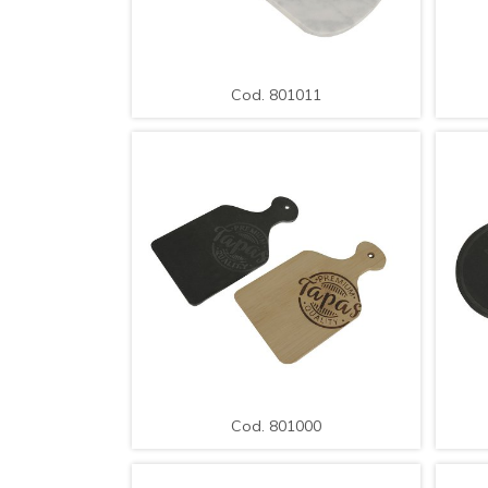
Cod. 801011
Bandeja para Servir de Madera /
Ba
Med.: 38x17x1cm.
Cod. 801011
AMPLIAR
DETALLE
A
Cod. 801000
Bandejas para Servir de Madera,
Ba
Set x 24pcs, Diseño Tapas, Color
Se
Cod. 801000
Blanco-Negro / Med.: 19x11cm.
B