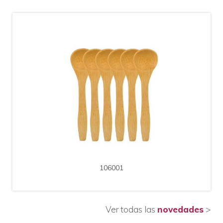
AMPLIAR
DETALLE
Cod. 106001
106001
Cuchara Bamboo 13cm Bolsita 6 unidades
Ver todas las
novedades
>